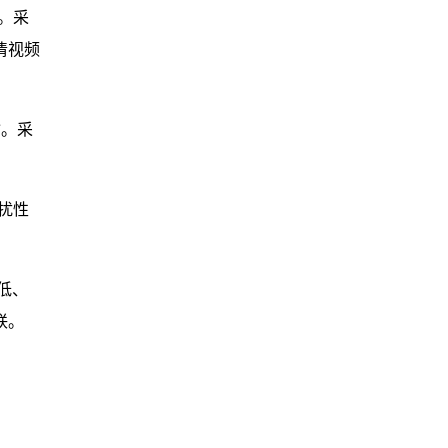
内。采
清视频
输。采
干扰性
低、
联。