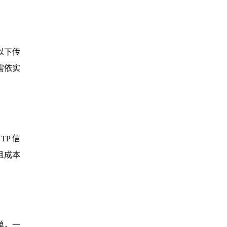
以下传
户需依实
P 信
且成本
单，一