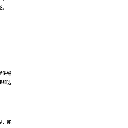
泛。
提供稳
理想选
显，能