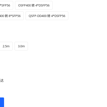
*SFP56
OSFP400 转 4*DSFP56
00 转 8*SFP56
QSFP-DD400 转 4*DSFP56
2.5m
3.0m
送达