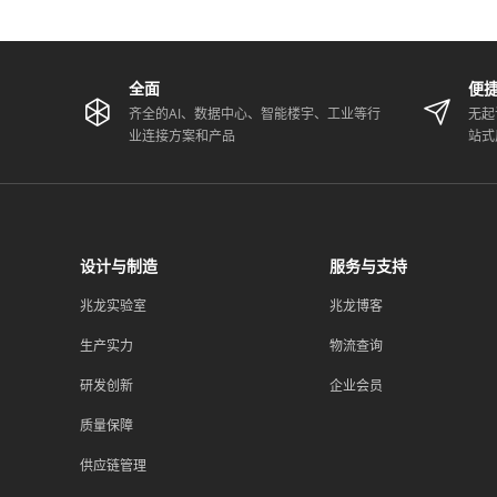
全面
便
齐全的AI、数据中心、智能楼宇、工业等行
无起
业连接方案和产品
站式
设计与制造
服务与支持
兆龙实验室
兆龙博客
生产实力
物流查询
研发创新
企业会员
质量保障
供应链管理