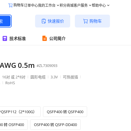
购物车
订单中心
我的工作台
积分商城
客户服务
帮助中心
快速报价
购物车
索
技术标准
公司简介
0AWG 0.5m
#ZL7309093
16对 或 2*8对
圆形电缆
3.3V
可热拔插
异
RoHS
2*QSFP112（2*100G）
QSFP400 转 QSFP400
00 转 OSFP400
OSFP400 转 QSFP-DD400