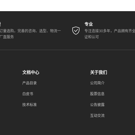
捷
专业
订量选购，完善的咨询、选型、物流一
专注连接30多年，产品拥有齐
厂直服务
证和认可
文档中心
关于我们
产品目录
公司简介
白皮书
股票信息
技术标准
公告披露
互动交流