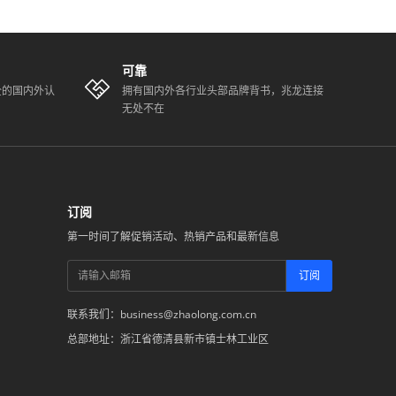
可靠
全的国内外认
拥有国内外各行业头部品牌背书，兆龙连接
无处不在
订阅
第一时间了解促销活动、热销产品和最新信息
订阅
联系我们：business@zhaolong.com.cn
总部地址：浙江省德清县新市镇士林工业区