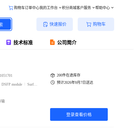
购物车
订单中心
我的工作台
积分商城
客户服务
帮助中心
快速报价
购物车
索
技术标准
公司简介
200件在途库存
1051701
预计2026年9月7日送达
DSFP module
Surface Mount
传输
登录查看价格