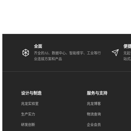
全面
便
齐全的AI、数据中心、智能楼宇、工业等行
无起
业连接方案和产品
站式
设计与制造
服务与支持
兆龙实验室
兆龙博客
生产实力
物流查询
研发创新
企业会员