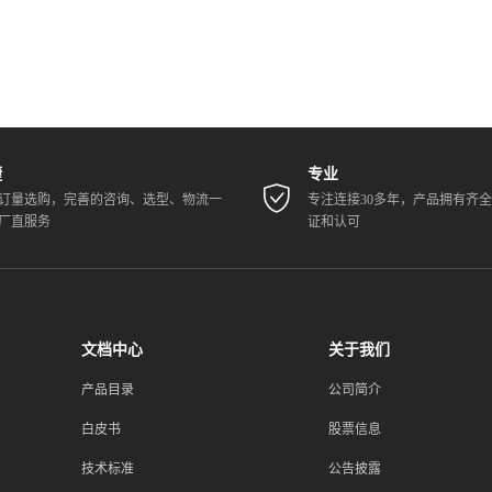
捷
专业
订量选购，完善的咨询、选型、物流一
专注连接30多年，产品拥有齐
厂直服务
证和认可
文档中心
关于我们
产品目录
公司简介
白皮书
股票信息
技术标准
公告披露