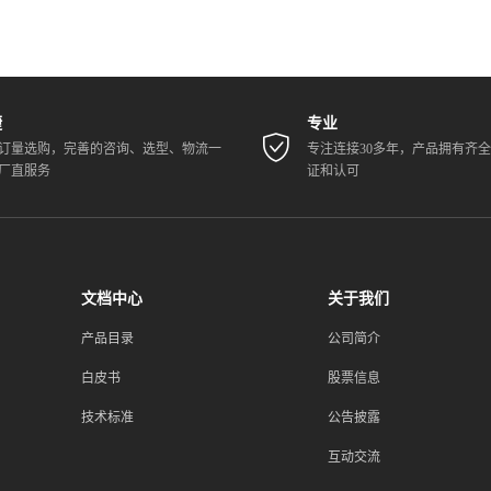
捷
专业
订量选购，完善的咨询、选型、物流一
专注连接30多年，产品拥有齐
厂直服务
证和认可
文档中心
关于我们
产品目录
公司简介
白皮书
股票信息
技术标准
公告披露
互动交流