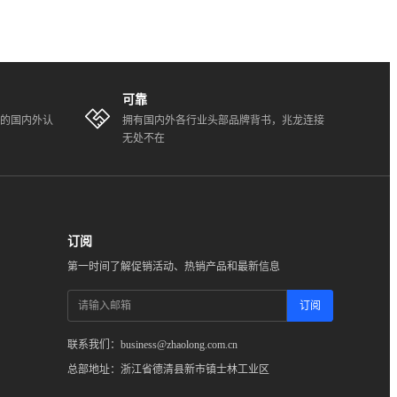
可靠
全的国内外认
拥有国内外各行业头部品牌背书，兆龙连接
无处不在
订阅
第一时间了解促销活动、热销产品和最新信息
订阅
联系我们：business@zhaolong.com.cn
总部地址：浙江省德清县新市镇士林工业区