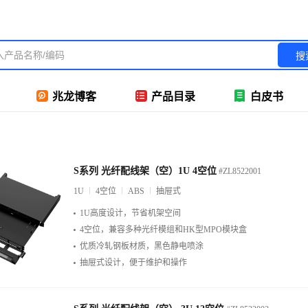
搜
兆龙博客
产品目录
白皮书
S系列 光纤配线架（空）1U 4空位
#ZL8522001
1U
4空位
ABS
抽屉式
1U高度设计，节省机架空间
4空位，兼容多种光纤模组和HK型MPO模块盒
优质冷轧钢板材质，黑色静电喷涂
抽屉式设计，便于维护和操作