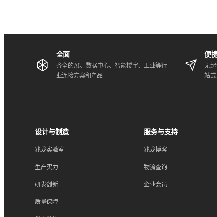
全面
便
齐全的AI、数据中心、智能楼宇、工业等行
无起
业连接方案和产品
站式
设计与制造
服务与支持
兆龙实验室
兆龙博客
生产实力
物流查询
研发创新
企业会员
质量保障