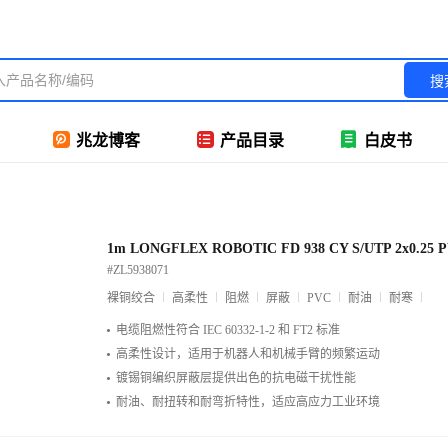
搜
兆龙博客
产品目录
白皮书
1m LONGFLEX ROBOTIC FD 938 CY S/UTP 2x0.25 
#ZL5938071
裸铜绞合
高柔性
阻燃
屏蔽
PVC
耐油
耐寒
电缆阻燃性符合 IEC 60332-1-2 和 FT2 标准
高柔性设计，适用于机器人和机械手臂的频繁运动
镀锡铜编织屏蔽层提供出色的抗电磁干扰性能
耐油、耐扭转和耐弯折特性，适应高应力工业环境