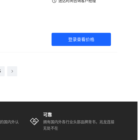
送达时间咨询客户经理
登录查看价格
5
可靠
全的国内外认
拥有国内外各行业头部品牌背书，兆龙连接
无处不在