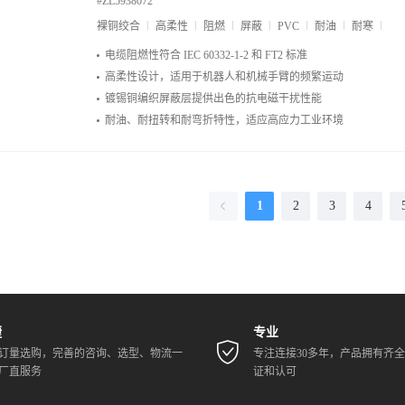
#ZL5938072
裸铜绞合
高柔性
阻燃
屏蔽
PVC
耐油
耐寒
电缆阻燃性符合 IEC 60332-1-2 和 FT2 标准
高柔性设计，适用于机器人和机械手臂的频繁运动
镀锡铜编织屏蔽层提供出色的抗电磁干扰性能
耐油、耐扭转和耐弯折特性，适应高应力工业环境
1
2
3
4
捷
专业
订量选购，完善的咨询、选型、物流一
专注连接30多年，产品拥有齐
厂直服务
证和认可