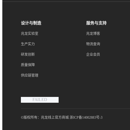
设计与制造
服务与支持
兆龙实验室
兆龙博客
生产实力
物流查询
研发创新
企业会员
质量保障
供应链管理
FAILED
©版权所有：兆龙线上官方商城 浙ICP备14002883号-3