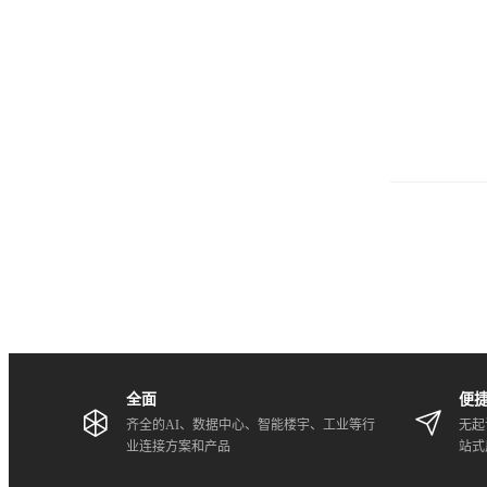
全面
便
齐全的AI、数据中心、智能楼宇、工业等行
无起
业连接方案和产品
站式