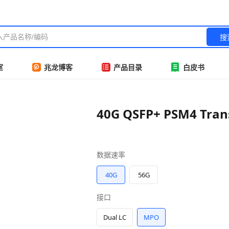
搜
室
兆龙博客
产品目录
白皮书
40G QSFP+ PSM4 Tran
数据速率
40G
56G
接口
Dual LC
MPO