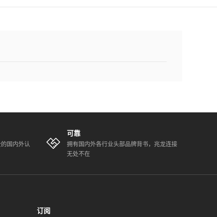
可靠
全的国内外认
拥有国内外各行业头部品牌背书，兆龙连接
无处不在
订阅