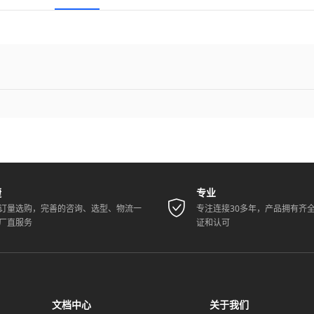
捷
专业
订量选购，完善的咨询、选型、物流一
专注连接30多年，产品拥有齐
厂直服务
证和认可
文档中心
关于我们